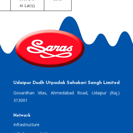
in Lacs)
Udaipur Dudh Utpadak Sahakari Sangh Limited
Govardhan Vilas, Ahmedabad Road, Udaipur (Raj.)
313001
Network
Infrastructure