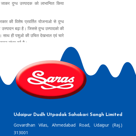
ाकर दुग्ध उत्त्पादक को लाभान्वित किया
रकार की विशेष प्रवर्तित योजनाओ से दुग्ध
 का उत्त्पादन बढ़ा है। जिससे दुग्ध उत्त्पादको की
 । साथ ही पशुओ की उचित देखभाल एवं चारे
बचत संभव हुई है।
Udaipur Dudh Utpadak Sahakari Sangh Limited
Govardhan Vilas, Ahmedabad Road, Udaipur (Raj.)
313001